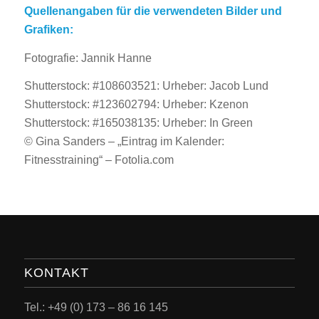
Quellenangaben für die verwendeten Bilder und
Grafiken:
Fotografie: Jannik Hanne
Shutterstock: #108603521: Urheber: Jacob Lund
Shutterstock: #123602794: Urheber: Kzenon
Shutterstock: #165038135: Urheber: In Green
© Gina Sanders – „Eintrag im Kalender:
Fitnesstraining“ – Fotolia.com
KONTAKT
Tel.: +49 (0) 173 – 86 16 145